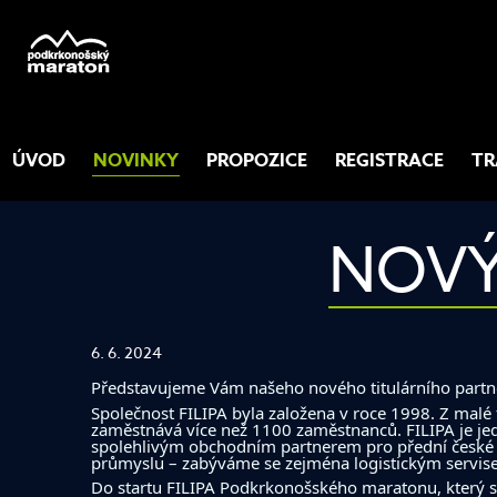
ÚVOD
NOVINKY
PROPOZICE
REGISTRACE
TR
NOVÝ
6. 6. 2024
Představujeme Vám našeho nového titulárního partne
Společnost FILIPA byla založena v roce 1998. Z malé 
zaměstnává více než 1100 zaměstnanců. FILIPA je jed
spolehlivým obchodním partnerem pro přední české i
průmyslu – zabýváme se zejména logistickým servis
Do startu FILIPA Podkrkonošského maratonu, který se