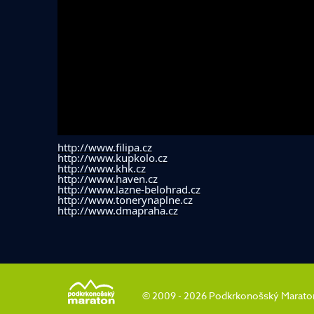
http:
//www.filipa.cz
http://www.kupkolo.cz
http://www.khk.cz
http://www.haven.cz
http://www.lazne-belohrad.cz
http://www.tonerynaplne.cz
http://www.dmapraha.cz
© 2009 - 2026 Podkrkonošský Maraton |