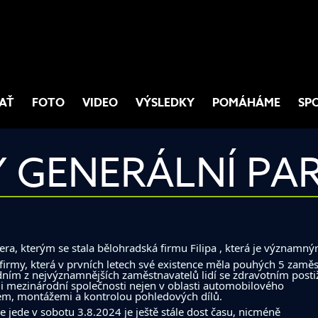
AŤ
FOTO
VIDEO
VÝSLEDKY
POMÁHÁME
SP
 GENERÁLNÍ PA
ra, kterým se stala bělohradská firmu
Filipa
, která je významný
firmy, která v prvních letech své existence měla pouhých 5 zaměs
ním z nejvýznamnějších zaměstnavatelů lidí se zdravotním postiž
 mezinárodní společnosti nejen v oblasti automobilového
em, montážemi a kontrolou pohledových dílů.
 jede v sobotu 3.8.2024 je ještě stále dost času, nicméně