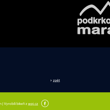
zpět
 Vyrobili bikeři z
wpj.cz