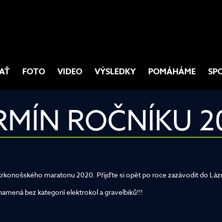
AŤ
FOTO
VIDEO
VÝSLEDKY
POMÁHÁME
SP
RMÍN ROČNÍKU 2
rkonošského maratonu 2020. Přijďte si opět po roce zazávodit do Láz
amená bez kategorií elektrokol a gravelbiků!!!