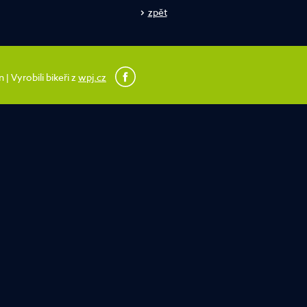
zpět
 Vyrobili bikeři z
wpj.cz